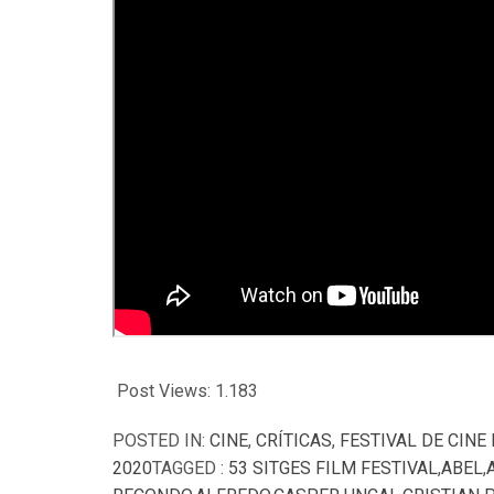
Post Views:
1.183
POSTED IN:
CINE
,
CRÍTICAS
,
FESTIVAL DE CINE
2020
TAGGED :
53 SITGES FILM FESTIVAL
,
ABEL
,