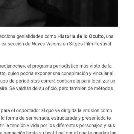
elecciona genialidades como
Historia de lo Oculto,
una
mica sección de
Noves Visions
en Sitges Film Festival
medianoche», el programa periodístico más visto de la
ato, quien podría exponer una conspiración y vincular al
po de periodistas correrá contrarreloj para localizar un
 aire. Se valdrán de su oficio, pero también de métodos
 para el espectador al que va dirigida la emisión como
o la forma de ser narrada, estructurada y presentada te
r la tensión vivida por los diferentes personajes y sus
a sensación hasta su final, final por el que te quedas tan