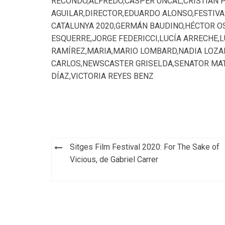
RECONDO
,
ALFREDO
,
CASPER UNCAL
,
CRISTIAN 
AGUILAR
,
DIRECTOR
,
EDUARDO ALONSO
,
FESTIVA
CATALUNYA 2020
,
GERMÁN BAUDINO
,
HÉCTOR O
ESQUERRE
,
JORGE FEDERICCI
,
LUCÍA ARRECHE
,
L
RAMÍREZ
,
MARIA
,
MARIO LOMBARD
,
NADIA LOZA
CARLOS
,
NEWSCASTER GRISELDA
,
SENATOR MAT
DÍAZ
,
VICTORIA REYES BENZ
Navegación
Sitges Film Festival 2020: For The Sake of
de
Vicious, de Gabriel Carrer
entradas