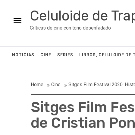
Skip
Celuloide de Tra
to
content
Toggle
Críticas de cine con tono desenfadado
menu
NOTICIAS
CINE
SERIES
LIBROS, CELULOIDE DE 
Home
Cine
Sitges Film Festival 2020: Histo
Sitges Film Fes
de Cristian Po