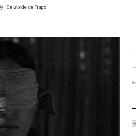
y :
Celuloide de Trapo
B
S
A