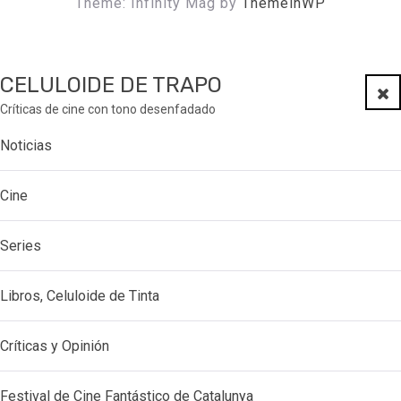
Theme: Infinity Mag by
ThemeinWP
CELULOIDE DE TRAPO
Clo
Críticas de cine con tono desenfadado
Noticias
Cine
Series
Libros, Celuloide de Tinta
Críticas y Opinión
Festival de Cine Fantástico de Catalunya