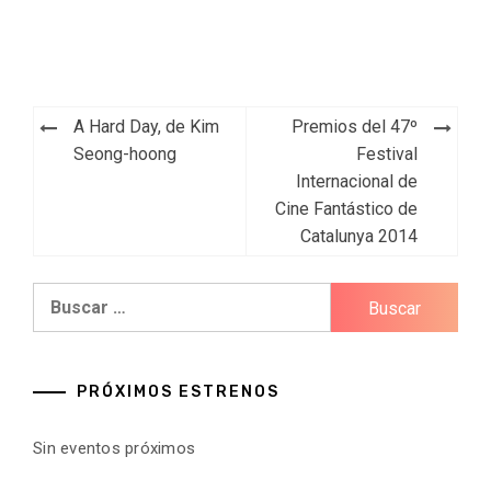
Navegación
A Hard Day, de Kim
Premios del 47º
de
Seong-hoong
Festival
Internacional de
entradas
Cine Fantástico de
Catalunya 2014
Buscar:
PRÓXIMOS ESTRENOS
Sin eventos próximos