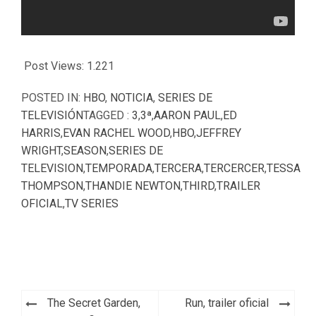
Post Views:
1.221
POSTED IN:
HBO
,
NOTICIA
,
SERIES DE
TELEVISIÓN
TAGGED :
3
,
3ª
,
AARON PAUL
,
ED
HARRIS
,
EVAN RACHEL WOOD
,
HBO
,
JEFFREY
WRIGHT
,
SEASON
,
SERIES DE
TELEVISION
,
TEMPORADA
,
TERCERA
,
TERCERCER
,
TESSA
THOMPSON
,
THANDIE NEWTON
,
THIRD
,
TRAILER
OFICIAL
,
TV SERIES
Navegación
The Secret Garden,
Run, trailer oficial