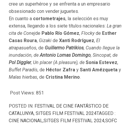
cree un superhéroe y se enfrenta a un empresario
obsesionado con vender juguetes.
En cuanto a
cortometrajes
, la selección es muy
extensa, llegando a los siete títulos nacionales:
La gran
cita de Conej
de
Pablo Río Gómez
,
Flocky
de
Esther
Casas Roura
,
Gizaki
de
Xanti Rodríguez
,
El
atrapasueños
, de
Guillermo Patrikios
, Cuando llegue la
inundación, de
Antonio Lomas Domingo
, Sincopat, de
Pol Diggler
, Un placer (A pleasure), de
Sonia Estevez
,
Buffet Paradís
, de
Héctor Zafra
y
Santi Amézqueta
y
Malas hierbas
, de
Cristina Merino
.
Post Views:
851
POSTED IN:
FESTIVAL DE CINE FANTÁSTICO DE
CATALUNYA
,
SITGES FILM FESTIVAL 2024
TAGGED :
CINE NACIONAL
,
SITGES FILM FESTIVAL 2024
,
SOFC