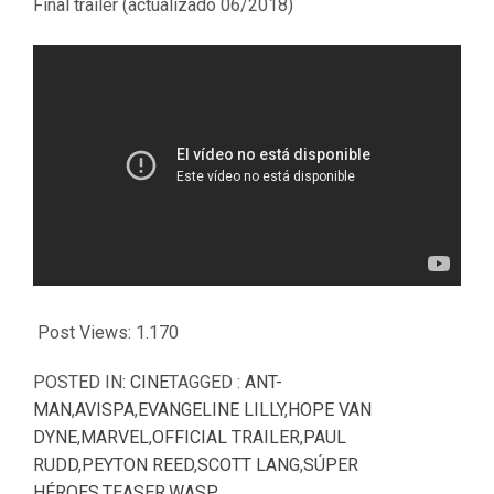
Final trailer (actualizado 06/2018)
Post Views:
1.170
POSTED IN:
CINE
TAGGED :
ANT-
MAN
,
AVISPA
,
EVANGELINE LILLY
,
HOPE VAN
DYNE
,
MARVEL
,
OFFICIAL TRAILER
,
PAUL
RUDD
,
PEYTON REED
,
SCOTT LANG
,
SÚPER
HÉROES
,
TEASER
,
WASP