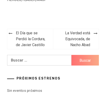
Navegación
El Día que se
La Verdad está
de
Perdió la Cordura,
Equivocada, de
de Javier Castillo
Nacho Abad
entradas
Buscar:
PRÓXIMOS ESTRENOS
Sin eventos próximos