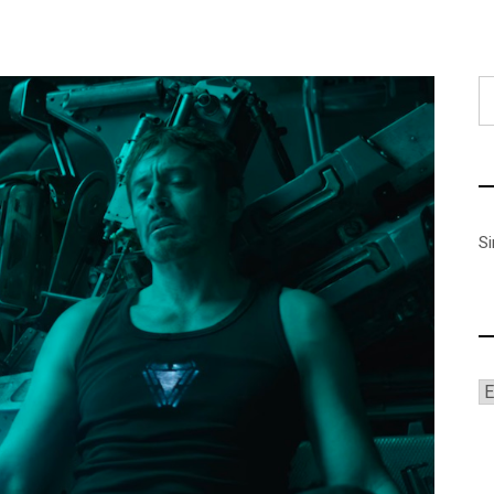
B
S
A