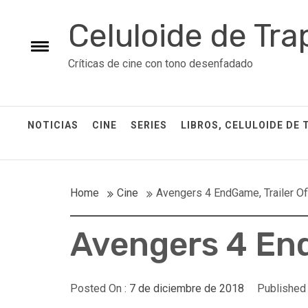
Skip
Celuloide de Tra
to
content
Toggle
Críticas de cine con tono desenfadado
menu
NOTICIAS
CINE
SERIES
LIBROS, CELULOIDE DE 
Home
Cine
Avengers 4 EndGame, Trailer Ofi
Avengers 4 End
Posted On :
7 de diciembre de 2018
Published 