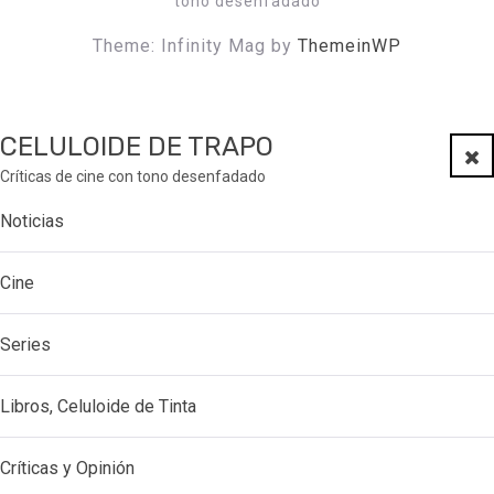
tono desenfadado
Theme: Infinity Mag by
ThemeinWP
CELULOIDE DE TRAPO
Clo
Críticas de cine con tono desenfadado
Noticias
Cine
Series
Libros, Celuloide de Tinta
Críticas y Opinión