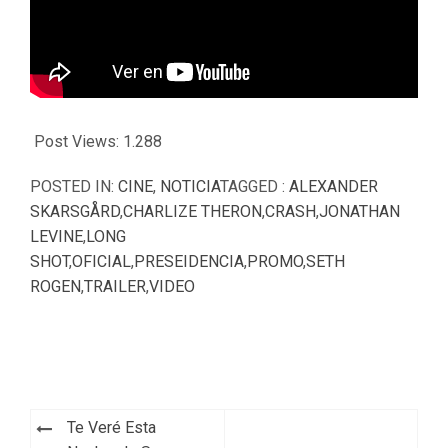
Post Views:
1.288
POSTED IN:
CINE
,
NOTICIA
TAGGED :
ALEXANDER
SKARSGÅRD
,
CHARLIZE THERON
,
CRASH
,
JONATHAN
LEVINE
,
LONG
SHOT
,
OFICIAL
,
PRESEIDENCIA
,
PROMO
,
SETH
ROGEN
,
TRAILER
,
VIDEO
Navegación
Te Veré Esta