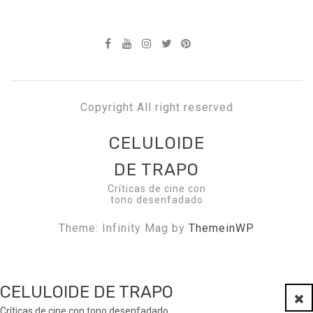
Copyright All right reserved
CELULOIDE
DE TRAPO
Críticas de cine con
tono desenfadado
Theme: Infinity Mag by
ThemeinWP
CELULOIDE DE TRAPO
Clo
Críticas de cine con tono desenfadado