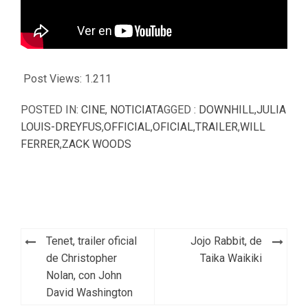
Post Views:
1.211
POSTED IN:
CINE
,
NOTICIA
TAGGED :
DOWNHILL
,
JULIA
LOUIS-DREYFUS
,
OFFICIAL
,
OFICIAL
,
TRAILER
,
WILL
FERRER
,
ZACK WOODS
Navegación
Tenet, trailer oficial
Jojo Rabbit, de
de
de Christopher
Taika Waikiki
Nolan, con John
entradas
David Washington