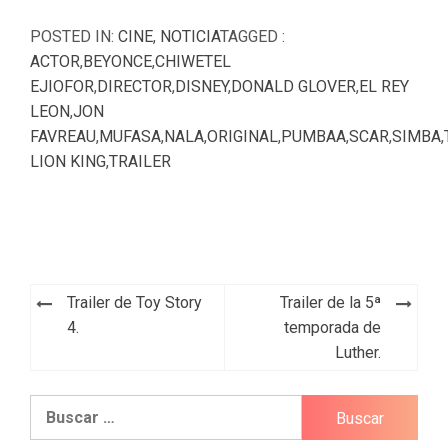
POSTED IN:
CINE
,
NOTICIA
TAGGED :
ACTOR
,
BEYONCE
,
CHIWETEL
EJIOFOR
,
DIRECTOR
,
DISNEY
,
DONALD GLOVER
,
EL REY
LEON
,
JON
FAVREAU
,
MUFASA
,
NALA
,
ORIGINAL
,
PUMBAA
,
SCAR
,
SIMBA
,
LION KING
,
TRAILER
Navegación
Trailer de Toy Story
Trailer de la 5ª
de
4.
temporada de
Luther.
entradas
Buscar: