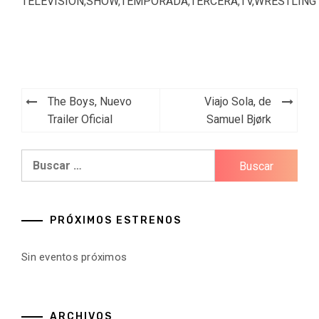
TELEVISIÓN
,
SHOW
,
TEMPORADA
,
TERCERA
,
TV
,
WRESTLING
Navegación
The Boys, Nuevo
Viajo Sola, de
de
Trailer Oficial
Samuel Bjørk
entradas
Buscar:
PRÓXIMOS ESTRENOS
Sin eventos próximos
ARCHIVOS