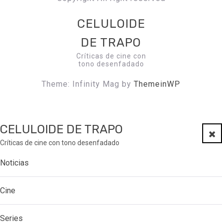
CELULOIDE
DE TRAPO
Críticas de cine con
tono desenfadado
Theme: Infinity Mag by
ThemeinWP
CELULOIDE DE TRAPO
Clo
Críticas de cine con tono desenfadado
Noticias
Cine
Series