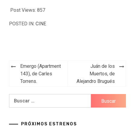
Post Views:
857
POSTED IN:
CINE
Navegación
Emergo (Apartment
Juán de los
de
143), de Carles
Muertos, de
Torrens.
Alejandro Brugués
entradas
Buscar:
PRÓXIMOS ESTRENOS