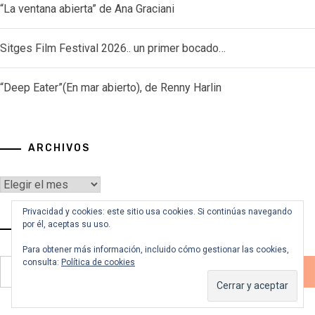
“La ventana abierta” de Ana Graciani
Sitges Film Festival 2026.. un primer bocado…
“Deep Eater”(En mar abierto), de Renny Harlin
ARCHIVOS
Archivos
Privacidad y cookies: este sitio usa cookies. Si continúas navegando
por él, aceptas su uso.
VOY A BUSCAR…
Para obtener más información, incluido cómo gestionar las cookies,
consulta:
Política de cookies
Buscar: