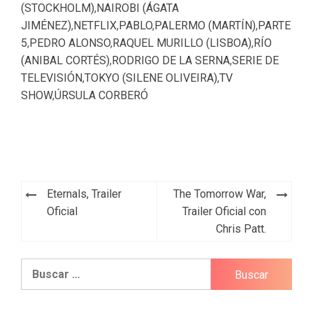
(STOCKHOLM)
,
NAIROBI (ÁGATA
JIMÉNEZ)
,
NETFLIX
,
PABLO
,
PALERMO (MARTÍN)
,
PARTE
5
,
PEDRO ALONSO
,
RAQUEL MURILLO (LISBOA)
,
RÍO
(ANIBAL CORTÉS)
,
RODRIGO DE LA SERNA
,
SERIE DE
TELEVISIÓN
,
TOKYO (SILENE OLIVEIRA)
,
TV
SHOW
,
ÚRSULA CORBERÓ
Navegación
Eternals, Trailer
The Tomorrow War,
de
Oficial
Trailer Oficial con
Chris Patt.
entradas
Buscar: