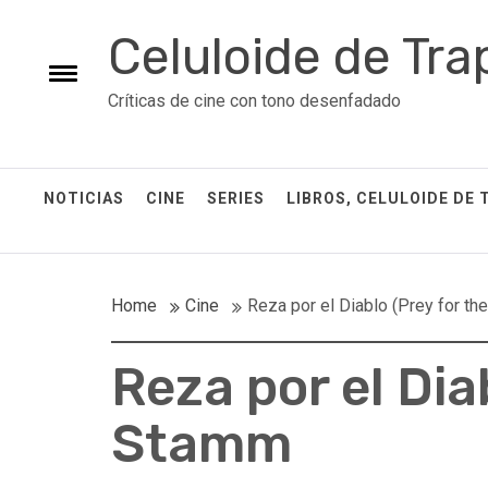
Skip
Celuloide de Tra
to
content
Toggle
Críticas de cine con tono desenfadado
menu
NOTICIAS
CINE
SERIES
LIBROS, CELULOIDE DE 
Home
Cine
Reza por el Diablo (Prey for th
Reza por el Diab
Stamm