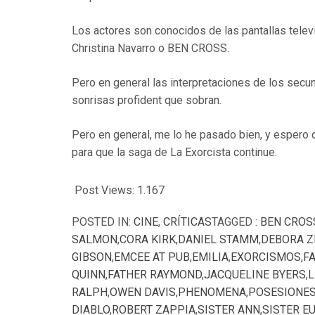
Los actores son conocidos de las pantallas tele
Christina Navarro o BEN CROSS.
Pero en general las interpretaciones de los secun
sonrisas profident que sobran.
Pero en general, me lo he pasado bien, y espero q
para que la saga de La Exorcista continue.
Post Views:
1.167
POSTED IN:
CINE
,
CRÍTICAS
TAGGED :
BEN CROS
SALMON
,
CORA KIRK
,
DANIEL STAMM
,
DEBORA Z
GIBSON
,
EMCEE AT PUB
,
EMILIA
,
EXORCISMOS
,
F
QUINN
,
FATHER RAYMOND
,
JACQUELINE BYERS
,
L
RALPH
,
OWEN DAVIS
,
PHENOMENA
,
POSESIONE
DIABLO
,
ROBERT ZAPPIA
,
SISTER ANN
,
SISTER E