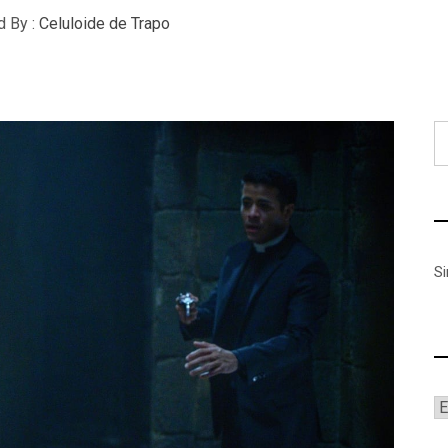
d By :
Celuloide de Trapo
B
S
A