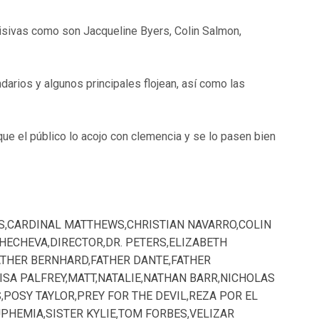
visivas como son Jacqueline Byers, Colin Salmon,
darios y algunos principales flojean, así como las
ue el público lo acojo con clemencia y se lo pasen bien
S
,
CARDINAL MATTHEWS
,
CHRISTIAN NAVARRO
,
COLIN
HECHEVA
,
DIRECTOR
,
DR. PETERS
,
ELIZABETH
ATHER BERNHARD
,
FATHER DANTE
,
FATHER
ISA PALFREY
,
MATT
,
NATALIE
,
NATHAN BARR
,
NICHOLAS
S
,
POSY TAYLOR
,
PREY FOR THE DEVIL
,
REZA POR EL
UPHEMIA
,
SISTER KYLIE
,
TOM FORBES
,
VELIZAR