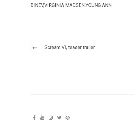
BINEV
,
VIRGINIA MADSEN
,
YOUNG ANN
Navegación
Scream VI, teaser trailer
de
entradas