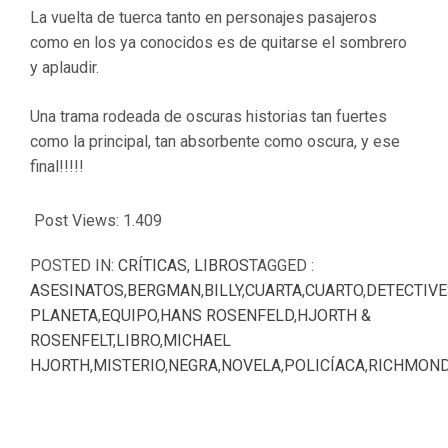
La vuelta de tuerca tanto en personajes pasajeros
como en los ya conocidos es de quitarse el sombrero
y aplaudir.
Una trama rodeada de oscuras historias tan fuertes
como la principal, tan absorbente como oscura, y ese
final!!!!!
Post Views:
1.409
POSTED IN:
CRÍTICAS
,
LIBROS
TAGGED :
ASESINATOS
,
BERGMAN
,
BILLY
,
CUARTA
,
CUARTO
,
DETECTIVE
PLANETA
,
EQUIPO
,
HANS ROSENFELD
,
HJORTH &
ROSENFELT
,
LIBRO
,
MICHAEL
HJORTH
,
MISTERIO
,
NEGRA
,
NOVELA
,
POLICÍACA
,
RICHMON