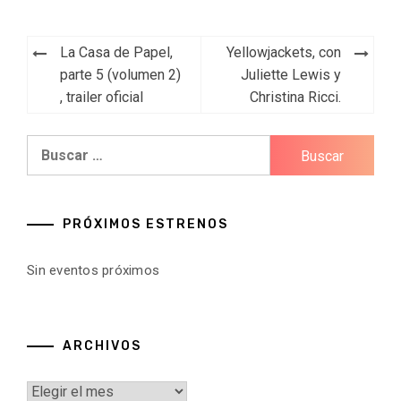
Navegación
La Casa de Papel,
Yellowjackets, con
de
parte 5 (volumen 2)
Juliette Lewis y
, trailer oficial
Christina Ricci.
entradas
Buscar:
PRÓXIMOS ESTRENOS
Sin eventos próximos
ARCHIVOS
Archivos