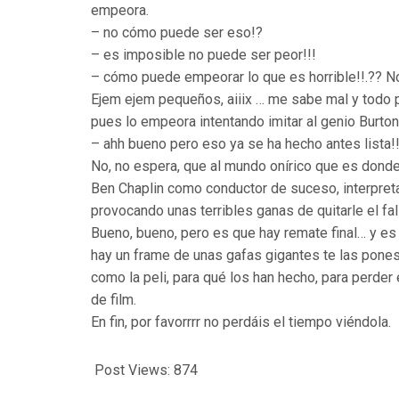
empeora.
– no cómo puede ser eso!?
– es imposible no puede ser peor!!!
– cómo puede empeorar lo que es horrible!!.?? 
Ejem ejem pequeños, aiiix … me sabe mal y todo p
pues lo empeora intentando imitar al genio Burto
– ahh bueno pero eso ya se ha hecho antes lista!
No, no espera, que al mundo onírico que es donde
Ben Chaplin como conductor de suceso, interpreta
provocando unas terribles ganas de quitarle el fal
Bueno, bueno, pero es que hay remate final… y es 
hay un frame de unas gafas gigantes te las pones
como la peli, para qué los han hecho, para perder
de film.
En fin, por favorrrr no perdáis el tiempo viéndola.
Post Views:
874