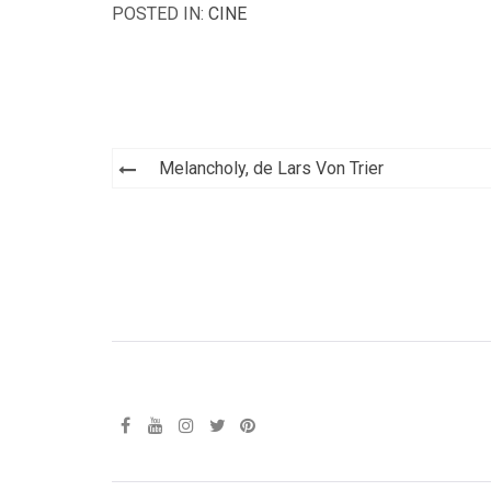
POSTED IN:
CINE
Navegación
Melancholy, de Lars Von Trier
de
entradas