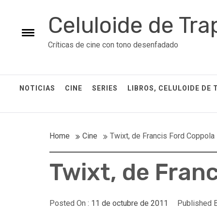
Skip
Celuloide de Tra
to
content
Toggle
Críticas de cine con tono desenfadado
menu
NOTICIAS
CINE
SERIES
LIBROS, CELULOIDE DE 
Home
Cine
Twixt, de Francis Ford Coppola
Twixt, de Fran
Posted On :
11 de octubre de 2011
Published B