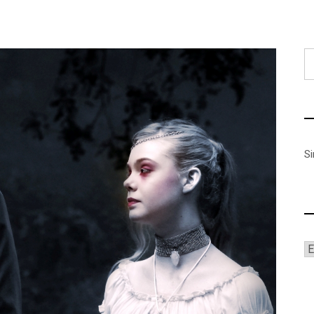
B
S
A