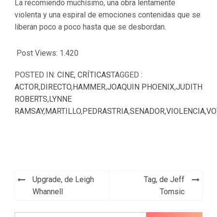
La recomiendo muchísimo, una obra lentamente
violenta y una espiral de emociones contenidas que se
liberan poco a poco hasta que se desbordan.
Post Views:
1.420
POSTED IN:
CINE
,
CRÍTICAS
TAGGED :
ACTOR
,
DIRECTO
,
HAMMER
,
JOAQUIN PHOENIX
,
JUDITH
ROBERTS
,
LYNNE
RAMSAY
,
MARTILLO
,
PEDRASTRIA
,
SENADOR
,
VIOLENCIA
,
VO
Navegación
Upgrade, de Leigh
Tag, de Jeff
de
Whannell
Tomsic
entradas