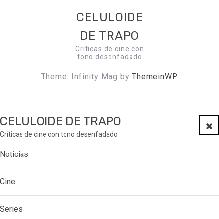
CELULOIDE
DE TRAPO
Críticas de cine con
tono desenfadado
Theme: Infinity Mag by
ThemeinWP
CELULOIDE DE TRAPO
Clo
Críticas de cine con tono desenfadado
Noticias
Cine
Series