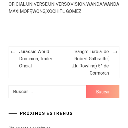
OFICIAL
,
UNIVERSE
,
UNIVERSO
,
VISION
,
WANDA
,
WANDA
MAXIMOFF
,
WONG
,
XOCHITL GOMEZ
Navegación
Jurassic World
Sangre Turbia, de
de
Dominion, Trailer
Robert Galbraith (
Oficial
J.k. Rowling) 5º de
entradas
Cormoran
Buscar:
PRÓXIMOS ESTRENOS