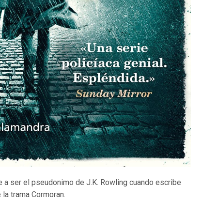
ne a ser el pseudonimo de J.K. Rowling cuando escribe
e la trama Cormoran.