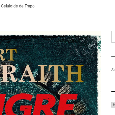
:
Celuloide de Trapo
B
S
A