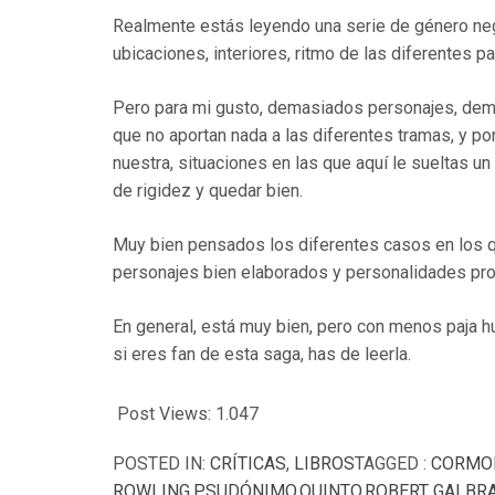
Realmente estás leyendo una serie de género negr
ubicaciones, interiores, ritmo de las diferentes p
Pero para mi gusto, demasiados personajes, dema
que no aportan nada a las diferentes tramas, y po
nuestra, situaciones en las que aquí le sueltas u
de rigidez y quedar bien.
Muy bien pensados los diferentes casos en los qu
personajes bien elaborados y personalidades pro
En general, está muy bien, pero con menos paja h
si eres fan de esta saga, has de leerla.
Post Views:
1.047
POSTED IN:
CRÍTICAS
,
LIBROS
TAGGED :
CORMO
ROWLING
,
PSUDÓNIMO
,
QUINTO
,
ROBERT GALBR