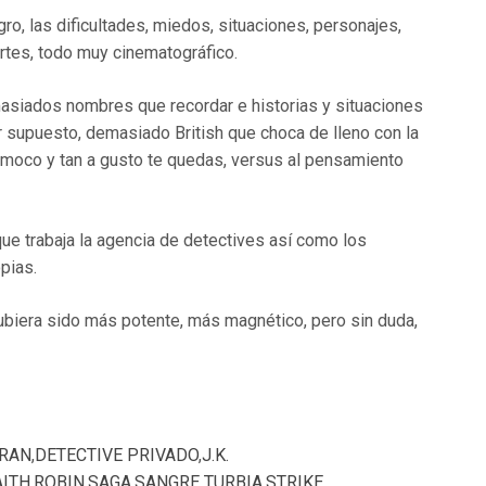
o, las dificultades, miedos, situaciones, personajes,
artes, todo muy cinematográfico.
siados nombres que recordar e historias y situaciones
r supuesto, demasiado British que choca de lleno con la
n moco y tan a gusto te quedas, versus al pensamiento
e trabaja la agencia de detectives así como los
pias.
ubiera sido más potente, más magnético, pero sin duda,
RAN
,
DETECTIVE PRIVADO
,
J.K.
AITH
,
ROBIN
,
SAGA
,
SANGRE TURBIA
,
STRIKE