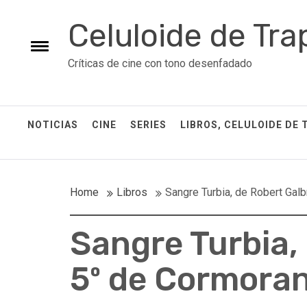
Skip
Celuloide de Tra
to
content
Toggle
Críticas de cine con tono desenfadado
menu
NOTICIAS
CINE
SERIES
LIBROS, CELULOIDE DE 
Home
Libros
Sangre Turbia, de Robert Galb
Sangre Turbia, 
5º de Cormora