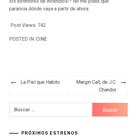
los extintores de incendios!? No me jodas que
paranoia dónde vaya a partir de ahora.
Post Views:
742
POSTED IN:
CINE
Navegación
La Piel que Habito
Margin Call, de J.C.
de
Chandor
entradas
Buscar:
PRÓXIMOS ESTRENOS