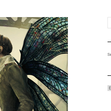
B
S
A