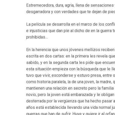
Estremecedora, dura, agria, llena de sensaciones y 
desgarradora y con verdades que te dejan de pied
La película se desarrolla en el marco de los confl
e injusticias que dan píe al dicho de en la guerra
prohibidas…
En la herencia que unos jóvenes mellizos reciben 
escrita en dos cartas: en la primera les revela q
sabido, y en la segunda carta les pide que encuen
esta situación empieza con la búsqueda que le ll
tuvo que vivir, esconderse y estuvo presa, entre ot
como historia paralela, la de una joven, la madre
mantienen una relación en secreto pero la familia
novio, pero la joven está embarazada y le obligan a
desterrada por la vergüenza que ha hecho pasar 
años está establecida llevando una vida normal ju
guerras que han de sufrir. Huye y quiere ir al orf