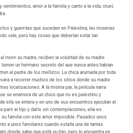
sentimientos, amor a la familia y canto a la vida, cruel,
ra.
ictos y guerrilas que suceden en Palestina, las miserias
 todo vale, pero hay cosas que deberían estar tan
al morir su madre, reciben la voluntad de su madre
ue tienen un hermano secreto del aue nunca antes habían
tren al padre de los mellizos. La chica arumada por toda
evara a recorrer muchos de los sitios donde su madre
ras localizaciones. A la misma par, la película narra
, que se enamora de un chico que no es palestino y
 de ella se entera y en uno de sus encuentros ejecutan al
 parir al hijo y darlo sin contemplaciones, ella es
a su familia con este amor imposible. Pasados unos
nto a unos familiares cuando estalla una de tantas
anato donde sabe que está su hijo, pero lo encuentra en