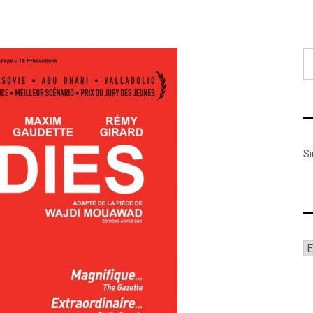
B
S
A