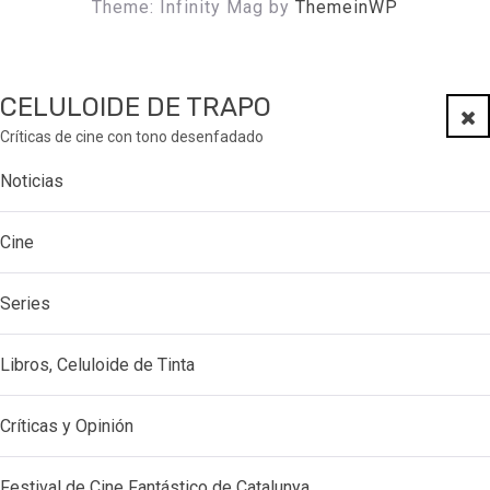
Theme: Infinity Mag by
ThemeinWP
CELULOIDE DE TRAPO
Clo
Críticas de cine con tono desenfadado
Noticias
Cine
Series
Libros, Celuloide de Tinta
Críticas y Opinión
Festival de Cine Fantástico de Catalunya