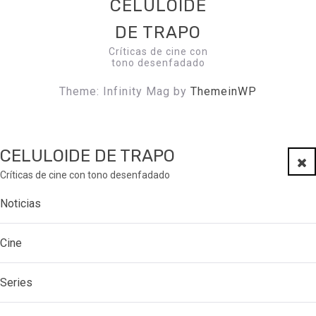
CELULOIDE
DE TRAPO
Críticas de cine con
tono desenfadado
Theme: Infinity Mag by
ThemeinWP
CELULOIDE DE TRAPO
Clo
Críticas de cine con tono desenfadado
Noticias
Cine
Series