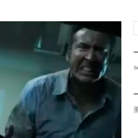
B
S
A