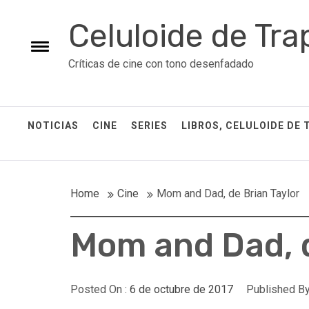
Skip
Celuloide de Tra
to
content
Toggle
Críticas de cine con tono desenfadado
menu
NOTICIAS
CINE
SERIES
LIBROS, CELULOIDE DE 
Home
Cine
Mom and Dad, de Brian Taylor
Mom and Dad, d
Posted On :
6 de octubre de 2017
Published By