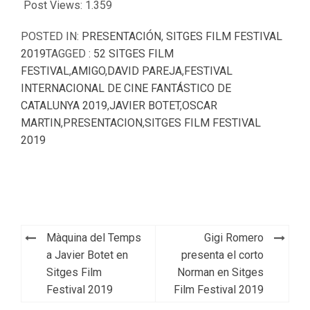
Post Views:
1.359
POSTED IN:
PRESENTACIÓN
,
SITGES FILM FESTIVAL
2019
TAGGED :
52 SITGES FILM
FESTIVAL
,
AMIGO
,
DAVID PAREJA
,
FESTIVAL
INTERNACIONAL DE CINE FANTÁSTICO DE
CATALUNYA 2019
,
JAVIER BOTET
,
OSCAR
MARTIN
,
PRESENTACION
,
SITGES FILM FESTIVAL
2019
Navegación
Màquina del Temps
Gigi Romero
de
a Javier Botet en
presenta el corto
Sitges Film
Norman en Sitges
entradas
Festival 2019
Film Festival 2019