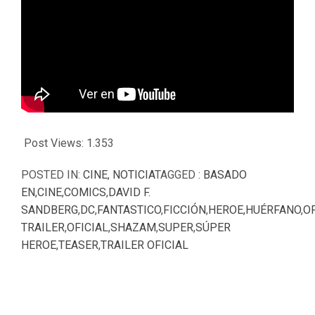
Post Views:
1.353
POSTED IN:
CINE
,
NOTICIA
TAGGED :
BASADO
EN
,
CINE
,
COMICS
,
DAVID F.
SANDBERG
,
DC
,
FANTASTICO
,
FICCIÓN
,
HEROE
,
HUÉRFANO
,
OF
TRAILER
,
OFICIAL
,
SHAZAM
,
SUPER
,
SÚPER
HEROE
,
TEASER
,
TRAILER OFICIAL