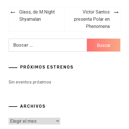
Navegación
Glass, de M.Night
Víctor Santos
de
Shyamalan
presenta Polar en
Phenomena
entradas
Buscar:
PRÓXIMOS ESTRENOS
Sin eventos próximos
ARCHIVOS
Archivos