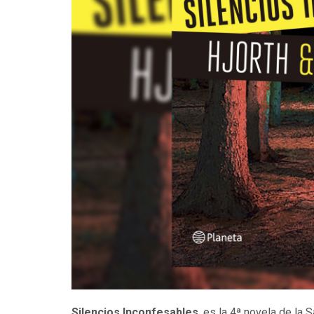
Silencios Inconfesables
, es la 4ª novela de la