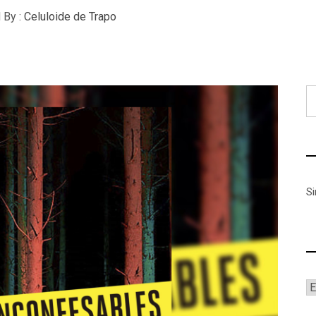
 By :
Celuloide de Trapo
B
S
A