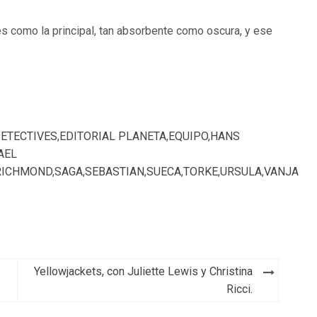
es como la principal, tan absorbente como oscura, y ese
ETECTIVES
,
EDITORIAL PLANETA
,
EQUIPO
,
HANS
AEL
RICHMOND
,
SAGA
,
SEBASTIAN
,
SUECA
,
TORKE
,
URSULA
,
VANJA
Yellowjackets, con Juliette Lewis y Christina
Ricci.