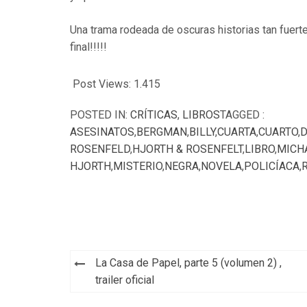
Una trama rodeada de oscuras historias tan fuert
final!!!!!
Post Views:
1.415
POSTED IN:
CRÍTICAS
,
LIBROS
TAGGED :
ASESINATOS
,
BERGMAN
,
BILLY
,
CUARTA
,
CUARTO
,
D
ROSENFELD
,
HJORTH & ROSENFELT
,
LIBRO
,
MICH
HJORTH
,
MISTERIO
,
NEGRA
,
NOVELA
,
POLICÍACA
,
Navegación
La Casa de Papel, parte 5 (volumen 2) ,
de
trailer oficial
entradas