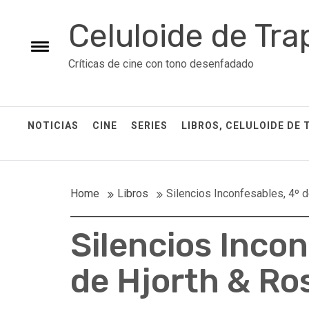
Skip
Celuloide de Tra
to
content
Toggle
Críticas de cine con tono desenfadado
menu
NOTICIAS
CINE
SERIES
LIBROS, CELULOIDE DE 
Home
Libros
Silencios Inconfesables, 4º d
Silencios Inco
de Hjorth & Ro