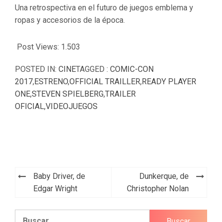
Una retrospectiva en el futuro de juegos emblema y
ropas y accesorios de la época.
Post Views:
1.503
POSTED IN:
CINE
TAGGED :
COMIC-CON
2017
,
ESTRENO
,
OFFICIAL TRAILLER
,
READY PLAYER
ONE
,
STEVEN SPIELBERG
,
TRAILER
OFICIAL
,
VIDEOJUEGOS
Navegación
Baby Driver, de
Dunkerque, de
de
Edgar Wright
Christopher Nolan
entradas
Buscar: