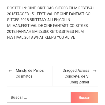
POSTED IN:
CINE
,
CRÍTICAS
,
SITGES FILM FESTIVAL
2018
TAGGED :
51 FESTIVAL DE CINE FANTÁSTICO
SITGES 2018
,
BRITTANY ALLEN
,
COLIN
MIIHAN
,
FESTIVAL DE CINE FANTÁSTICO SITGES
2018
,
HANNAH EMILY
,
SECRETOS
,
SITGES FILM
FESTIVAL 2018
,
WHAT KEEPS YOU ALIVE
Navegación
Mandy, de Panos
Dragged Across
de
Cosmatos
Concrete, de S.
Craig Zahler
entradas
Buscar: